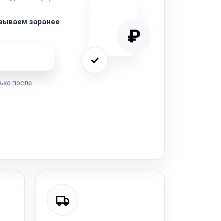
зываем заранее
₽
ремонта
ько после