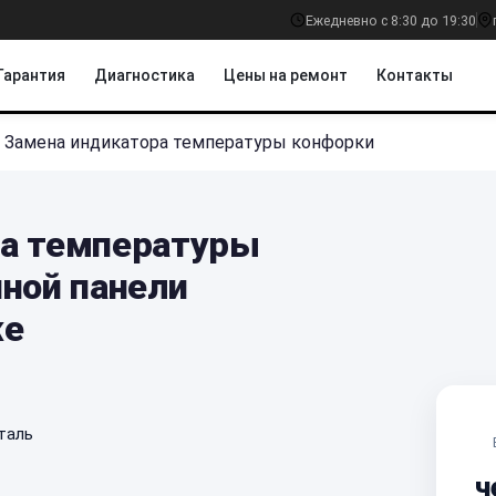
Ежедневно с 8:30 до 19:30
Гарантия
Диагностика
Цены на ремонт
Контакты
Замена индикатора температуры конфорки
ра температуры
чной панели
же
таль
ч