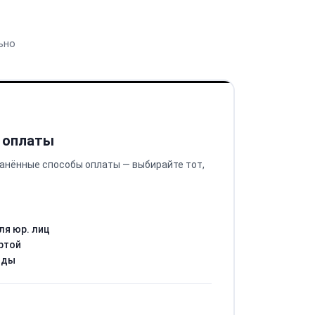
ьно
 оплаты
анённые способы оплаты — выбирайте тот,
ля юр. лиц
ртой
оды