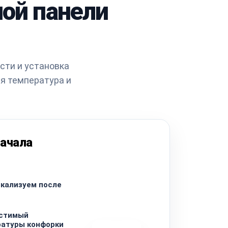
ой панели
сти и установка
ся температура и
начала
кализуем после
стимый
ратуры конфорки